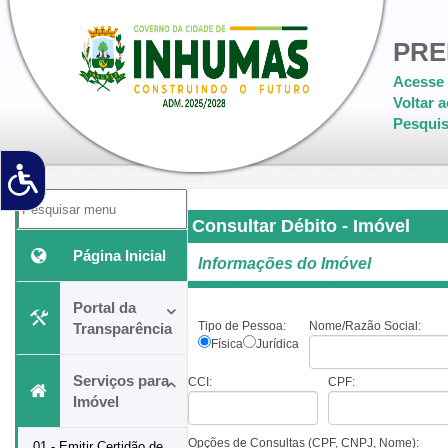
PRE
Acesse 
Voltar a
Pesquis
Consultar Débito - Imóvel
Página Inicial
Informações do Imóvel
Portal da
Tipo de Pessoa:
Nome/Razão Social:
Transparência
Física
Jurídica
Serviços para
CCI:
CPF:
Imóvel
Opções de Consultas (CPF, CNPJ, Nome):
01 - Emitir Certidão de