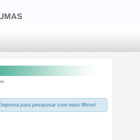
HUMAS
e):
mpresa para pesquisar com mais filtros!