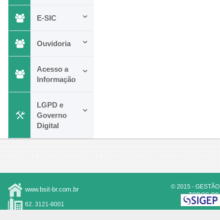
E-SIC
Ouvidoria
Acesso a
Informação
LGPD e
Governo
Digital
© 2015 - GESTÃO
www.bsit-br.com.br
TODOS OS 
RES
62. 3121-8001