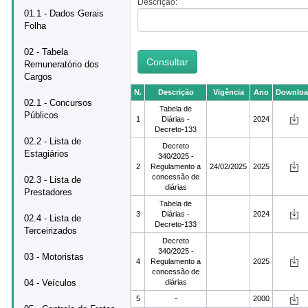
Descrição:
01.1 - Dados Gerais
Folha
02 - Tabela
Remuneratório dos
Cargos
N.
Descrição
Vigência
Ano
Downlo
02.1 - Concursos
Tabela de
Públicos
1
Diárias -
2024
Decreto-133
02.2 - Lista de
Decreto
Estagiários
340/2025 -
2
Regulamento a
24/02/2025
2025
concessão de
02.3 - Lista de
diárias
Prestadores
Tabela de
3
Diárias -
2024
02.4 - Lista de
Decreto-133
Terceirizados
Decreto
340/2025 -
03 - Motoristas
4
Regulamento a
2025
concessão de
04 - Veículos
diárias
5
-
2000