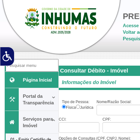
PRE
Acesse 
Voltar a
Pesquis
Consultar Débito - Imóvel
Página Inicial
Informações do Imóvel
Portal da
Tipo de Pessoa:
Nome/Razão Social:
Transparência
Física
Jurídica
Serviços para
CCI:
CPF:
Imóvel
Opções de Consultas (CPF, CNPJ, Nome):
01 - Emitir Certidão de