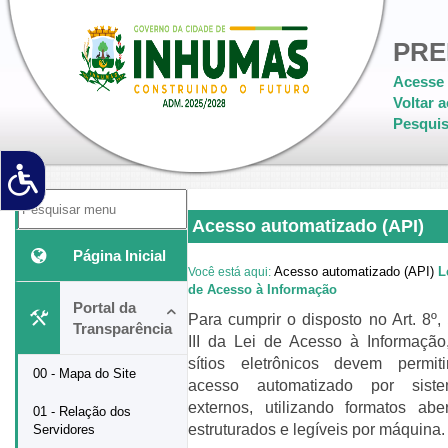
PRE
Acesse 
Voltar a
Pesquis
Acesso automatizado (API)
Página Inicial
Acesso automatizado (API)
L
Você está aqui:
de Acesso à Informação
Portal da
Para cumprir o disposto no Art. 8º, 
Transparência
III da Lei de Acesso à Informação
sítios eletrônicos devem permit
00 - Mapa do Site
acesso automatizado por sist
externos, utilizando formatos aber
01 - Relação dos
estruturados e legíveis por máquina.
Servidores