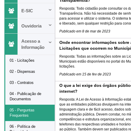
Transparência?
Resposta:
Todo cidadão pode consultar os d
E-SIC
Transparência. Não há necessidade de senh
para acessar e utilizar o sistema. O sistema
e liberado, sem qualquer restrição para consu
Ouvidoria
Publicado em
8 de mar de 2023
Acesso a
Onde encontrar informações sobre 
Informação
Licitações que ocorrem no Municí­p
Resposta:
Todas as informações sobre as Li
01 - Licitações
Municipais estão disponíveis no portal do Mu
licitações.
02 - Dispensas
Publicado em
15 de fev de 2023
03 - Contratos
O que a lei exige dos órgãos públi
internet?
04 - Publicação de
Documentos
Resposta:
A Lei de Acesso à Informação est
que as entidades públicas divulguem na inte
linguagem clara e de fácil acesso, dados sob
05 - Perguntas
administração pública. Devem constar, no mí
Frequentes
competências e estrutura organizacional, en
telefones das respectivas unidades e horári
06 - Política de
ao público. Também devem ser publicados re