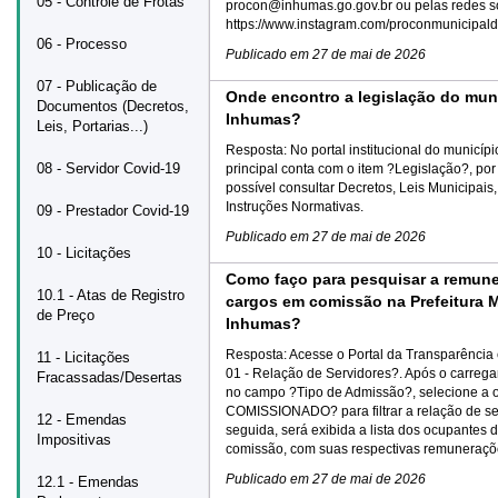
05 - Controle de Frotas
procon@inhumas.go.gov.br ou pelas redes so
https://www.instagram.com/proconmunicipal
06 - Processo
Publicado em
27 de mai de 2026
07 - Publicação de
Onde encontro a legislação do mun
Documentos (Decretos,
Inhumas?
Leis, Portarias...)
Resposta:
No portal institucional do municíp
08 - Servidor Covid-19
principal conta com o item ?Legislação?, por
possível consultar Decretos, Leis Municipais,
Instruções Normativas.
09 - Prestador Covid-19
Publicado em
27 de mai de 2026
10 - Licitações
Como faço para pesquisar a remun
10.1 - Atas de Registro
cargos em comissão na Prefeitura M
de Preço
Inhumas?
Resposta:
Acesse o Portal da Transparência 
11 - Licitações
01 - Relação de Servidores?. Após o carreg
Fracassadas/Desertas
no campo ?Tipo de Admissão?, selecione a 
COMISSIONADO? para filtrar a relação de se
12 - Emendas
seguida, será exibida a lista dos ocupantes
Impositivas
comissão, com suas respectivas remuneraçõ
Publicado em
27 de mai de 2026
12.1 - Emendas