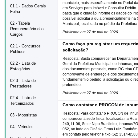
município, mais especificamente no Portal d
01.1 - Dados Gerais
em Serviços para Imóvel > Consultar Débito. 
Folha
basta que o cidadão informe os dados do i
possível solicitar a guia presencialmente na 
02 - Tabela
Municipal, localizada no prédio da Prefeitura
Remuneratório dos
Publicado em
27 de mai de 2026
Cargos
Como faço pra registrar um requer
02.1 - Concursos
solicitação?
Públicos
Resposta:
Basta comparecer ao Departament
02.2 - Lista de
Geral da Prefeitura Municipal de Inhumas, m
Estagiários
dos documentos pessoais, como RG e/ou CP
comprovante de endereço e dos documento
fundamentem o pedido, a solicitação ou o r
02.3 - Lista de
pretendido.
Prestadores
Publicado em
27 de mai de 2026
02.4 - Lista de
Terceirizados
Como contatar o PROCON de Inhu
Resposta:
Para contatar o PROCON de Inhu
03 - Motoristas
comparecer à sede física, localizada na Rua 
240, Lt. 06, Setor Nipo Brasileiro, Inhumas
04 - Veículos
052, ao lado do Ginásio Firmo Luiz. Também 
em contato pelo telefone fixo (62) 3514-8588