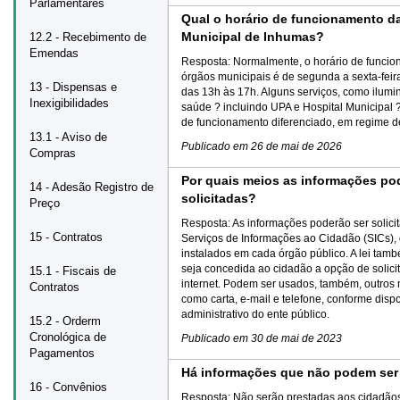
Parlamentares
Qual o horário de funcionamento da
Municipal de Inhumas?
12.2 - Recebimento de
Emendas
Resposta:
Normalmente, o horário de funci
órgãos municipais é de segunda a sexta-feir
13 - Dispensas e
das 13h às 17h. Alguns serviços, como ilumi
Inexigibilidades
saúde ? incluindo UPA e Hospital Municipal
de funcionamento diferenciado, em regime d
13.1 - Aviso de
Publicado em
26 de mai de 2026
Compras
Por quais meios as informações po
14 - Adesão Registro de
solicitadas?
Preço
Resposta:
As informações poderão ser solici
15 - Contratos
Serviços de Informações ao Cidadão (SICs),
instalados em cada órgão público. A lei tam
seja concedida ao cidadão a opção de solici
15.1 - Fiscais de
internet. Podem ser usados, também, outros 
Contratos
como carta, e-mail e telefone, conforme disp
administrativo do ente público.
15.2 - Orderm
Cronológica de
Publicado em
30 de mai de 2023
Pagamentos
Há informações que não podem ser
16 - Convênios
Resposta:
Não serão prestadas aos cidadão