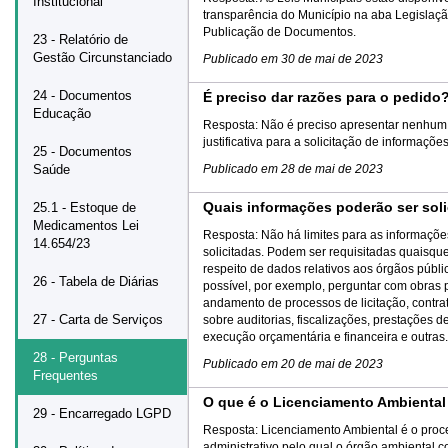
Institucional
transparência do Município na aba Legislaçã
Publicação de Documentos.
23 - Relatório de
Gestão Circunstanciado
Publicado em
30 de mai de 2023
24 - Documentos
É preciso dar razões para o pedido
Educação
Resposta:
Não é preciso apresentar nenhum 
justificativa para a solicitação de informações
25 - Documentos
Saúde
Publicado em
28 de mai de 2023
Quais informações poderão ser sol
25.1 - Estoque de
Medicamentos Lei
Resposta:
Não há limites para as informaçõ
14.654/23
solicitadas. Podem ser requisitadas quaisqu
respeito de dados relativos aos órgãos públi
26 - Tabela de Diárias
possível, por exemplo, perguntar com obras 
andamento de processos de licitação, contra
27 - Carta de Serviços
sobre auditorias, fiscalizações, prestações d
execução orçamentária e financeira e outras.
28 - Perguntas
Publicado em
20 de mai de 2023
Frequentes
O que é o Licenciamento Ambiental
29 - Encarregado LGPD
Resposta:
Licenciamento Ambiental é o pro
administrativo pelo qual o órgão ambiental 