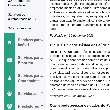
30 - Política de
licencia a localização, instalação, ampliaçã
Privacidade
empreendimentos e atividades utilizadoras d
ambientais, consideradas efetiva ou potenci
31 - Acesso
poluidoras, ou daquelas que, sob qualquer 
automatizado (API)
causar degradação ambiental, considerando
legais e regulamentares e as normas técnica
32 - Patrimônios
caso.
Publicado em
30 de abr de 2023
Serviços para
Imóvel
O que é Unidade Básica de Saúde?
Resposta:
As Unidades Básicas de Saúde (U
principal local de atuação das equipes de A
Serviços para
A UBS é o que conhecemos como posto de 
Empresa
que o cidadão deve, preferencialmente, bus
como consultas médica com clínico geral, p
urgências, vacinas, curativos, etc. Nesses po
Serviços para
possível resolver cerca de 80% dos proble
Contribuinte
pessoa a procurar um serviçoo de saúde. É p
chamada de porta de entrada do SUS. As U
de 30 minutos de deslocamento de sua casa
Servidores
Publicado em
18 de abr de 2023
Quem pode acessar os dados do Po
Prestadores