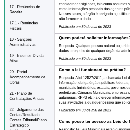
consideradas sigilosas, tais como assuntos s
17 - Renúncias de
como informações pessoais dos agentes públ
Receita
Nesses casos, o órgão é obrigado a justificar
não fornecer o dado.
17.1 - Renúncias
Publicado em
30 de mai de 2023
Fiscais
Quem poderá solicitar informações
18 - Sanções
Administrativas
Resposta:
Qualquer pessoa natural ou jurídi
dados a respeito de qualquer órgão da admin
19 - Inscritos Dívida
Publicado em
30 de mai de 2023
Ativa
Como a lei funcionará na prática?
20 - Portal
Acompanhamento de
Resposta:
A lei 12527/2011, a chamada Lei 
Obras
Informação, obriga órgãos públicos federais,
municipais (ministérios, estatais, governos e
prefeituras, Câmaras Municipais, empresas p
21 - Plano de
autarquias, RPPS etc.) a oferecer informaçõ
Contratações Anuais
suas atividades a qualquer pessoa que solici
22 - Julgamento das
Publicado em
30 de mai de 2023
Contas/Resultado
Contas Tribunal/Plano
Como posso ter acesso as Leis do 
Estratégico
Resposta:
As Leis Municipais estão disponíve