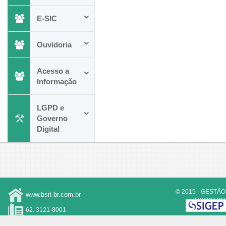
E-SIC
Ouvidoria
Acesso a
Informação
LGPD e
Governo
Digital
© 2015 - GESTÃO
www.bsit-br.com.br
TODOS OS 
RES
62. 3121-8001